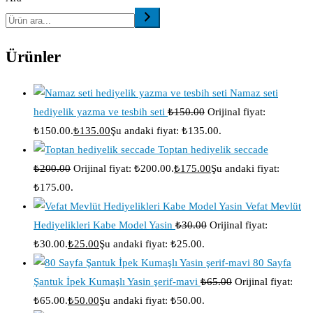
Ürünler
Namaz seti
hediyelik yazma ve tesbih seti
₺
150.00
Orijinal fiyat:
₺150.00.
₺
135.00
Şu andaki fiyat: ₺135.00.
Toptan hediyelik seccade
₺
200.00
Orijinal fiyat: ₺200.00.
₺
175.00
Şu andaki fiyat:
₺175.00.
Vefat Mevlüt
Hediyelikleri Kabe Model Yasin
₺
30.00
Orijinal fiyat:
₺30.00.
₺
25.00
Şu andaki fiyat: ₺25.00.
80 Sayfa
Şantuk İpek Kumaşlı Yasin şerif-mavi
₺
65.00
Orijinal fiyat:
₺65.00.
₺
50.00
Şu andaki fiyat: ₺50.00.