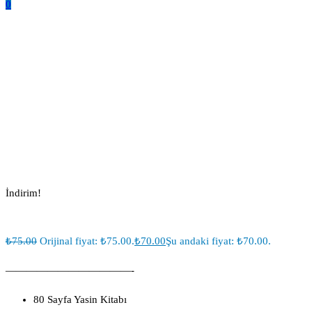
0
Şantuk Set İsme Özel Tül Keseli
Tesbihli
Ana Sayfa
Tül Keseli Şantuk Yasinler
Şantuk Set İsme Özel Tül Keseli Tesbihli
İndirim!
₺
75.00
Orijinal fiyat: ₺75.00.
₺
70.00
Şu andaki fiyat: ₺70.00.
————————————-
80 Sayfa Yasin Kitabı