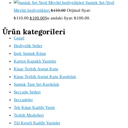
Şantuk Set-Yeşil
Mevlüt hediyelikleri
₺
110.00
Orijinal fiyat:
₺110.00.
₺
100.00
Şu andaki fiyat: ₺100.00.
Ürün kategorileri
Genel
Hediyelik Setler
İpek Şantuk Kitap
Karton Kapaklı Yasinler
Kitap Tesbih Asetat Kutu
Kitap Tesbih Asetat Kutu Kurdelalı
Şantuk Tam Set Kurdelalı
Seccade Setleri
Seccadeler
Tek Kitap Kadife Yasin
Tesbih Modelleri
Tül Keseli Kadife Yasinler