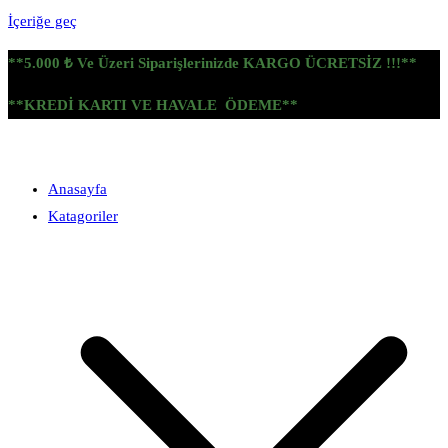
İçeriğe geç
**5.000 ₺ Ve Üzeri Siparişlerinizde KARGO ÜCRETSİZ !!!**
**KREDİ KARTI VE HAVALE ÖDEME**
Anasayfa
Katagoriler