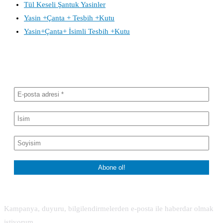
Tül Keseli Şantuk Yasinler
Yasin +Çanta + Tesbih +Kutu
Yasin+Çanta+ İsimli Tesbih +Kutu
Haber bültenimize abone olun
Kampanya, duyuru, bilgilendirmelerden e-posta ile haberdar olmak
istiyorum