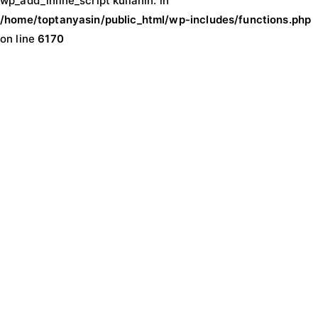
wp_add_inline_script kullanın. in
/home/toptanyasin/public_html/wp-includes/functions.php
on line
6170