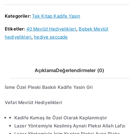
.
.
Kategoriler:
Tek Kitap Kadife Yasin
Etiketler:
40 Mevlüt Hediyelikleri
,
Bebek Mevlüt
hediyelikleri
,
hediye seccade
Açıklama
Değerlendirmeler (0)
İsme Özel Pleski Baskılı Kadife Yasin Gri
Vefat Mevlüt Hediyelikleri
Kadife Kumaş ile Özel Olarak Kaplanmıştır
Lazer Yöntemiyle Kesilmiş Aynalı Pleksi Allah Lafzı
Lazer Yöntemiyle İsim Yazılan Pleksi Ayna Plaka