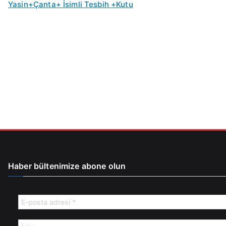
Yasin+Çanta+ İsimli Tesbih +Kutu
0
0
.
.
Haber bültenimize abone olun