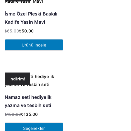
İsme Özel Pleski Baskılı
Kadife Yasin Mavi
₺
65.00
₺
50.00
Orijinal
Şu
fiyat:
andaki
Ürünü İncele
₺65.00.
fiyat:
₺50.00.
İndirim!
Namaz seti hediyelik
yazma ve tesbih seti
₺
150.00
₺
135.00
Orijinal
Şu
fiyat:
andaki
Seçenekler