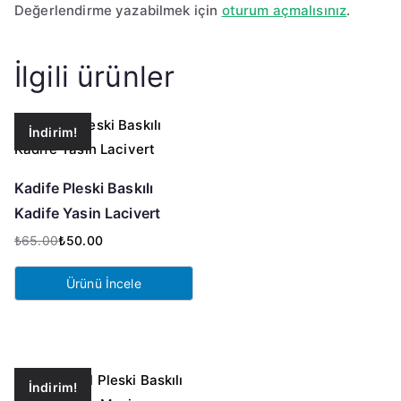
Değerlendirme yazabilmek için
oturum açmalısınız
.
İlgili ürünler
İndirim!
Kadife Pleski Baskılı
Kadife Yasin Lacivert
₺
65.00
₺
50.00
Orijinal
Şu
fiyat:
andaki
Ürünü İncele
₺65.00.
fiyat:
₺50.00.
İndirim!