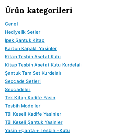
t
t
a
a
l
i
i
d
j
n
Ürün kategorileri
:
:
t
t
f
f
n
a
i
d
₺
₺
:
:
i
i
a
k
n
a
Genel
1
1
₺
₺
y
y
l
i
a
k
Hediyelik Setler
5
3
2
1
a
a
f
f
l
i
İpek Şantuk Kitap
0
5
0
7
t
t
i
i
f
f
Karton Kapaklı Yasinler
.
.
0
5
:
:
y
y
i
i
Kitap Tesbih Asetat Kutu
0
0
.
.
₺
₺
a
a
y
y
Kitap Tesbih Asetat Kutu Kurdelalı
0
0
0
0
3
2
t
t
a
a
Şantuk Tam Set Kurdelalı
.
.
0
0
0
5
:
:
t
t
Seccade Setleri
.
.
.
.
₺
₺
:
:
Seccadeler
0
0
6
5
₺
₺
Tek Kitap Kadife Yasin
0
0
5
0
1
1
Tesbih Modelleri
.
.
.
.
1
0
Tül Keseli Kadife Yasinler
0
0
0
0
Tül Keseli Şantuk Yasinler
0
0
.
.
Yasin +Çanta + Tesbih +Kutu
.
.
0
0