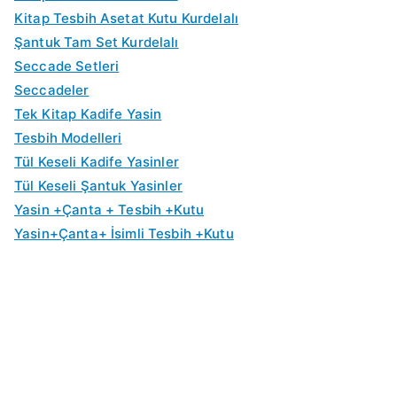
0
0
.
.
₺
₺
a
a
y
y
Kitap Tesbih Asetat Kutu Kurdelalı
0
0
0
0
3
2
t
t
a
a
Şantuk Tam Set Kurdelalı
.
.
0
0
0
5
:
:
t
t
Seccade Setleri
.
.
.
.
₺
₺
:
:
Seccadeler
0
0
6
5
₺
₺
Tek Kitap Kadife Yasin
0
0
5
0
1
1
Tesbih Modelleri
.
.
.
.
1
0
Tül Keseli Kadife Yasinler
0
0
0
0
Tül Keseli Şantuk Yasinler
0
0
.
.
Yasin +Çanta + Tesbih +Kutu
.
.
0
0
Yasin+Çanta+ İsimli Tesbih +Kutu
0
0
.
.