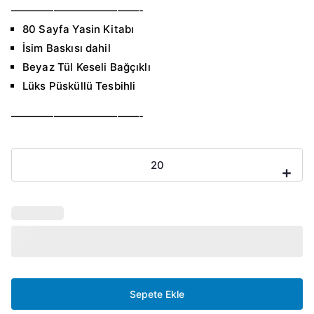
————————————-
80 Sayfa Yasin Kitabı
İsim Baskısı dahil
Beyaz Tül Keseli Bağçıklı
Lüks Püsküllü Tesbihli
————————————-
Pleskili
-
+
İsme
Özel
Kadife
Yasin
Tül
Keseli
Yeşil
Sepete Ekle
adet