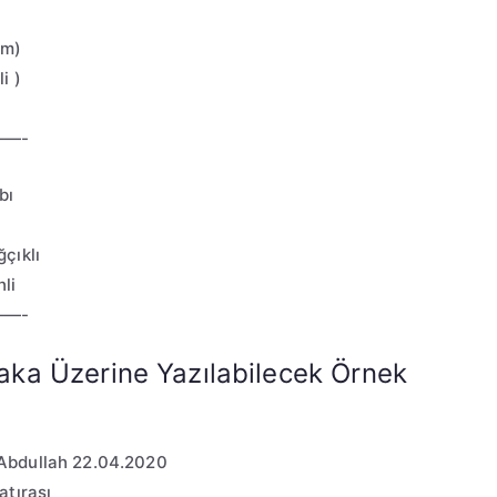
cm)
i )
—-
bı
çıklı
li
—-
laka Üzerine Yazılabilecek Örnek
Abdullah 22.04.2020
atırası