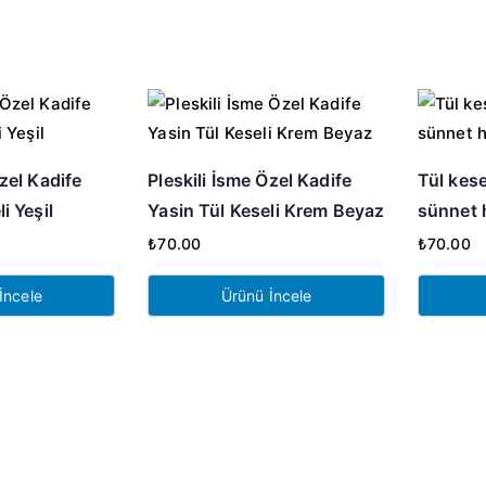
Özel Kadife
Pleskili İsme Özel Kadife
Tül kese
i Yeşil
Yasin Tül Keseli Krem Beyaz
sünnet h
₺
70.00
₺
70.00
İncele
Ürünü İncele