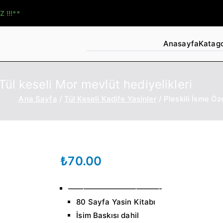
Z !!!**
Anasayfa
Katago
Tül keseli Mor mevlüt hediyelikleri
Ana Sayfa
Tül Keseli Kadife Yasinler
Pleskili İsme Öz
₺
70.00
————————————-
80 Sayfa Yasin Kitabı
İsim Baskısı dahil