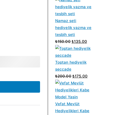
Namaz seti
hediyelik yazma ve
tesbih seti
O
Ş
₺
150.00
₺
135.00
r
u
i
a
j
n
Toptan hediyelik
i
d
seccade
n
O
a
Ş
₺
200.00
₺
175.00
a
r
k
u
l
i
i
a
f
j
f
n
i
i
i
d
Vefat Mevlüt
y
n
y
a
Hediyelikleri Kabe