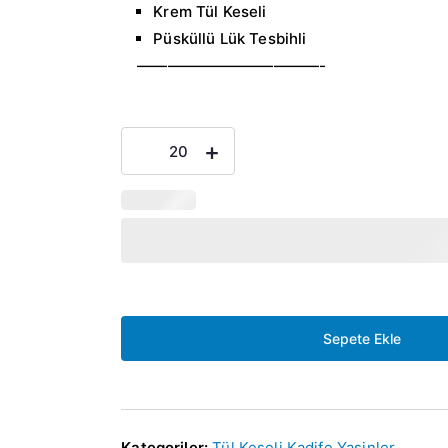
Krem Tül Keseli
Püsküllü Lük Tesbihli
————————————-
Pleskili
-
+
İsme
Özel
Kadife
Yasin
Tül
keseli
Mor
Sepete Ekle
mevlüt
hediyelikleri
adet
Kategoriler:
Tül Keseli Kadife Yasinler