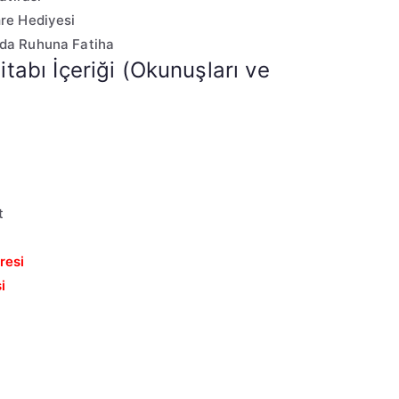
re Hediyesi
da Ruhuna Fatiha
itabı İçeriği (Okunuşları ve
t
resi
i