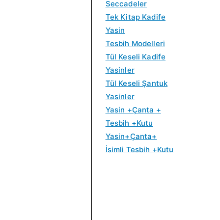
0
0
Seccadeler
.
.
Tek Kitap Kadife
Yasin
Tesbih Modelleri
Tül Keseli Kadife
Yasinler
Tül Keseli Şantuk
Yasinler
Yasin +Çanta +
Tesbih +Kutu
Yasin+Çanta+
İsimli Tesbih +Kutu