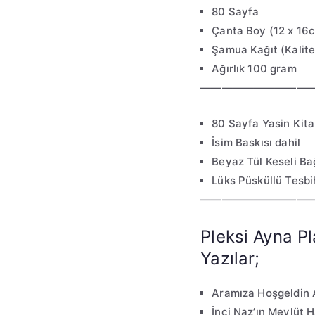
80 Sayfa
Çanta Boy (12 x 16
Şamua Kağıt (Kalitel
Ağırlık 100 gram
———————————
80 Sayfa Yasin Kita
İsim Baskısı dahil
Beyaz Tül Keseli Bağ
Lüks Püsküllü Tesbih
———————————
Pleksi Ayna P
Yazılar;
Aramıza Hoşgeldin 
İnci Naz’ın Mevlüt H