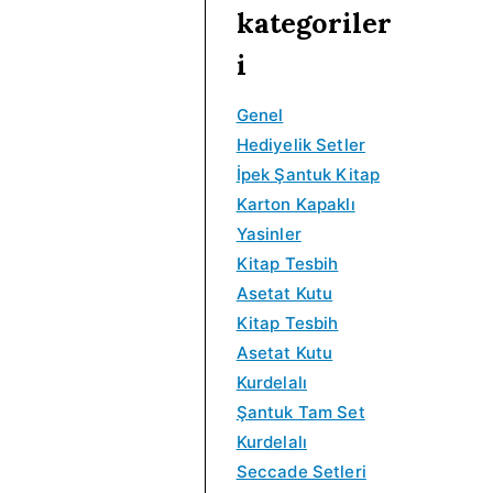
kategoriler
i
0
i
5
i
d
y
.
n
.
y
a
i
a
0
a
0
a
k
t
0
l
0
t
i
Genel
:
.
f
.
:
f
Hediyelik Setler
₺
i
₺
i
İpek Şantuk Kitap
6
y
5
y
Karton Kapaklı
5
a
0
a
Yasinler
.
t
.
t
Kitap Tesbih
0
:
0
:
Asetat Kutu
0
₺
0
₺
Kitap Tesbih
.
1
.
1
Asetat Kutu
1
0
Kurdelalı
0
0
Şantuk Tam Set
.
.
Kurdelalı
0
0
Seccade Setleri