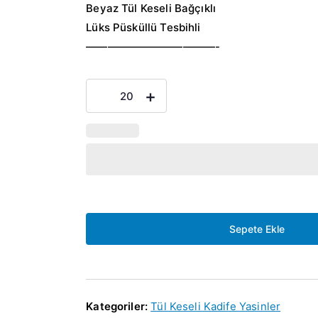
Beyaz Tül Keseli Bağçıklı
Lüks Püsküllü Tesbihli
————————————-
Pleskili
-
+
İsme
Özel
Kadife
Yasin
Tül
keseli
Bordo
Sepete Ekle
Renk
adet
Kategoriler:
Tül Keseli Kadife Yasinler