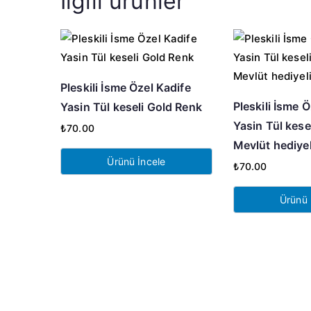
İlgili ürünler
Pleskili İsme Özel Kadife
Pleskili İsme 
Yasin Tül keseli Gold Renk
Yasin Tül kese
₺
70.00
Mevlüt hediyel
Ürünü İncele
₺
70.00
Ürünü 