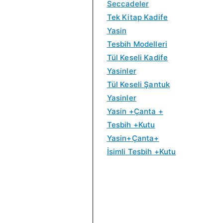
0
0
Seccadeler
.
.
Tek Kitap Kadife
Yasin
Tesbih Modelleri
Tül Keseli Kadife
Yasinler
Tül Keseli Şantuk
Yasinler
Yasin +Çanta +
Tesbih +Kutu
Yasin+Çanta+
İsimli Tesbih +Kutu