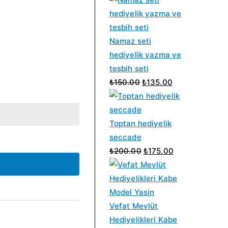
Namaz seti
hediyelik yazma ve
tesbih seti
O
Ş
₺
150.00
₺
135.00
r
u
i
a
j
n
Toptan hediyelik
i
d
seccade
n
O
a
Ş
₺
200.00
₺
175.00
a
r
k
u
l
i
i
a
f
j
f
n
i
i
i
d
Vefat Mevlüt
y
n
y
a
Hediyelikleri Kabe