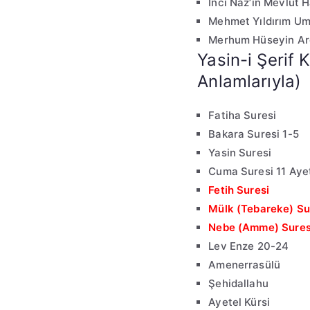
İnci Naz’ın Mevlüt H
Mehmet Yıldırım Um
Merhum Hüseyin Ar
Yasin-i Şerif K
Anlamlarıyla)
Fatiha Suresi
Bakara Suresi 1-5
Yasin Suresi
Cuma Suresi 11 Aye
Fetih Suresi
Mülk (Tebareke) Su
Nebe (Amme) Sures
Lev Enze 20-24
Amenerrasülü
Şehidallahu
Ayetel Kürsi