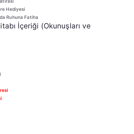
atırası
re Hediyesi
da Ruhuna Fatiha
itabı İçeriği (Okunuşları ve
t
resi
i