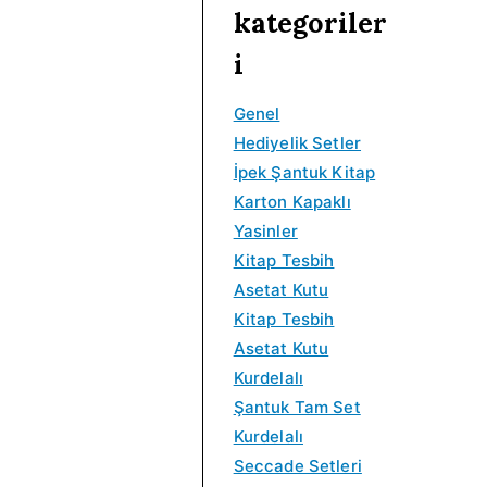
kategoriler
i
0
i
5
i
d
y
.
n
.
y
a
i
a
0
a
0
a
k
t
0
l
0
t
i
Genel
:
.
f
.
:
f
Hediyelik Setler
₺
i
₺
i
İpek Şantuk Kitap
6
y
5
y
Karton Kapaklı
5
a
0
a
Yasinler
.
t
.
t
Kitap Tesbih
0
:
0
:
Asetat Kutu
0
₺
0
₺
Kitap Tesbih
.
1
.
1
Asetat Kutu
1
0
Kurdelalı
0
0
Şantuk Tam Set
.
.
Kurdelalı
0
0
Seccade Setleri