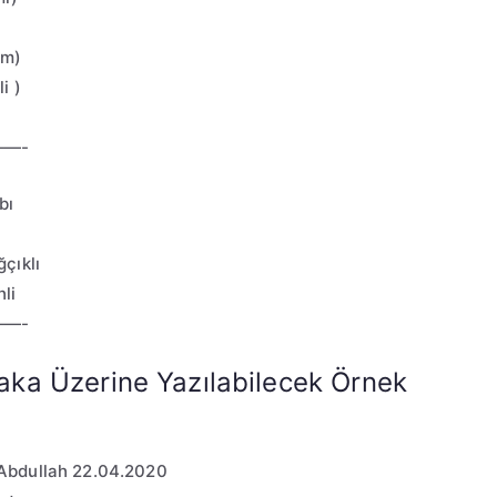
cm)
i )
—-
bı
çıklı
li
—-
laka Üzerine Yazılabilecek Örnek
Abdullah 22.04.2020