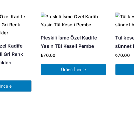
Pleskili İsme Özel Kadife
Tül kese
Özel Kadife
Yasin Tül Keseli Pembe
sünnet h
li Gri Renk
₺
70.00
₺
70.00
ikleri
Ürünü İncele
İncele