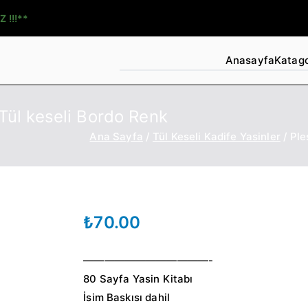
Z !!!**
Anasayfa
Katago
 Tül keseli Bordo Renk
Ana Sayfa
Tül Keseli Kadife Yasinler
Ple
₺
70.00
————————————-
80 Sayfa Yasin Kitabı
İsim Baskısı dahil