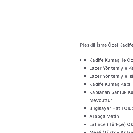
‏Pleskili İsme Özel Kadi
Kadife Kumaş ile Öz
Lazer Yöntemiyle Kes
Lazer Yöntemiyle İs
Kadife Kumaş Kaplı
Kaplanan Şantuk Ku
Mevcuttur
Bilgisayar Hatlı Olup
Arapça Metin
Latince (Türkçe) O
Meali (Türkçe Anla