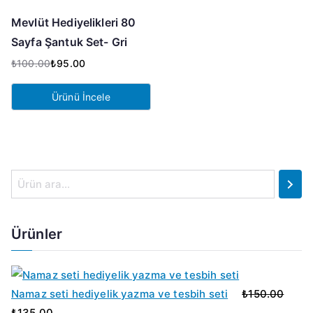
Mevlüt Hediyelikleri 80
Sayfa Şantuk Set- Gri
₺
100.00
₺
95.00
Orijinal
Şu
fiyat:
andaki
Ürünü İncele
₺100.00.
fiyat:
₺95.00.
A
r
a
Ürünler
Namaz seti hediyelik yazma ve tesbih seti
₺
150.00
O
Ş
₺
135.00