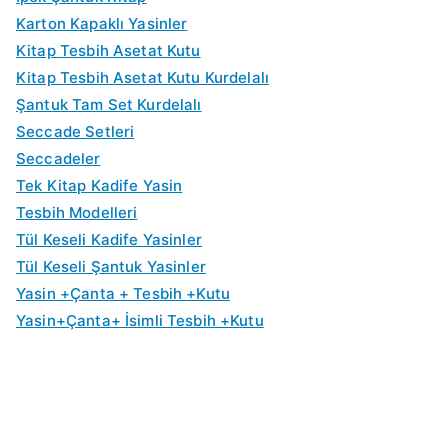
0
5
0
7
t
t
i
i
f
f
Karton Kapaklı Yasinler
.
.
0
5
:
:
y
y
i
i
Kitap Tesbih Asetat Kutu
0
0
.
.
₺
₺
a
a
y
y
Kitap Tesbih Asetat Kutu Kurdelalı
0
0
0
0
3
2
t
t
a
a
Şantuk Tam Set Kurdelalı
.
.
0
0
0
5
:
:
t
t
Seccade Setleri
.
.
.
.
₺
₺
:
:
Seccadeler
0
0
6
5
₺
₺
Tek Kitap Kadife Yasin
0
0
5
0
1
1
Tesbih Modelleri
.
.
.
.
1
0
Tül Keseli Kadife Yasinler
0
0
0
0
Tül Keseli Şantuk Yasinler
0
0
.
.
Yasin +Çanta + Tesbih +Kutu
.
.
0
0
Yasin+Çanta+ İsimli Tesbih +Kutu
0
0
.
.