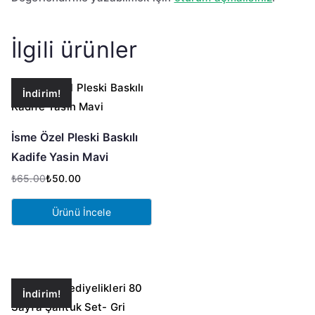
İlgili ürünler
İndirim!
İsme Özel Pleski Baskılı
Kadife Yasin Mavi
₺
65.00
₺
50.00
Orijinal
Şu
fiyat:
andaki
Ürünü İncele
₺65.00.
fiyat:
₺50.00.
İndirim!