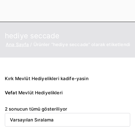
İçeriğe
geç
hediye seccade
Ana Sayfa
Ürünler “hediye seccade” olarak etiketlendi
Kırk Mevlüt Hediyelikleri kadife-yasin
Vefat
Mevlüt Hediyelikleri
2 sonucun tümü gösteriliyor