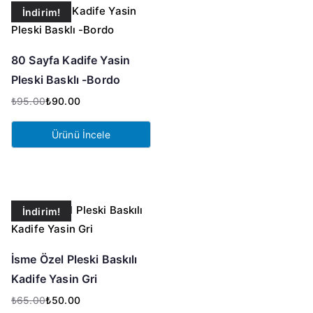
İndirim!
80 Sayfa Kadife Yasin
Pleski Basklı -Bordo
₺
95.00
₺
90.00
Orijinal
Şu
fiyat:
andaki
Ürünü İncele
₺95.00.
fiyat:
₺90.00.
İndirim!
İsme Özel Pleski Baskılı
Kadife Yasin Gri
₺
65.00
₺
50.00
Orijinal
Şu