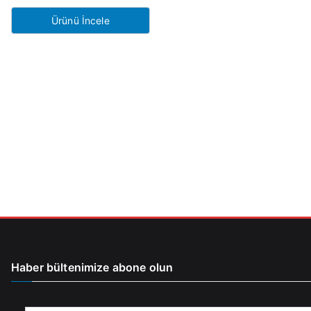
fiyat:
andaki
Ürünü İncele
₺65.00.
fiyat:
₺50.00.
Haber bültenimize abone olun