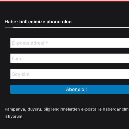
ö
n
d
Haber bültenimize abone olun
e
r
i
l
m
i
ş
Kampanya, duyuru, bilgilendirmelerden e-posta ile haberdar ol
istiyorum