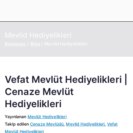
İçeriğe
geç
Mevlid Hediyelikleri
Başlangıç
Blog
Mevlid Hediyelikleri
Vefat Mevlüt Hediyelikleri |
Cenaze Mevlüt
Hediyelikleri
M
Yayınlanan
Mevlüt Hediyelikleri
a
Takip edilen
Cenaze Mevlüdü
,
Mevlid Hediyelikleri
,
Vefat
y
Mevlüt Hediyelikleri