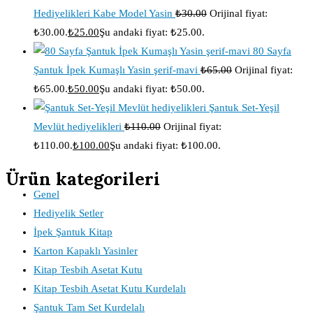
Hediyelikleri Kabe Model Yasin
₺
30.00
Orijinal fiyat:
₺30.00.
₺
25.00
Şu andaki fiyat: ₺25.00.
80 Sayfa
Şantuk İpek Kumaşlı Yasin şerif-mavi
₺
65.00
Orijinal fiyat:
₺65.00.
₺
50.00
Şu andaki fiyat: ₺50.00.
Şantuk Set-Yeşil
Mevlüt hediyelikleri
₺
110.00
Orijinal fiyat:
₺110.00.
₺
100.00
Şu andaki fiyat: ₺100.00.
Ürün kategorileri
Genel
Hediyelik Setler
İpek Şantuk Kitap
Karton Kapaklı Yasinler
Kitap Tesbih Asetat Kutu
Kitap Tesbih Asetat Kutu Kurdelalı
Şantuk Tam Set Kurdelalı