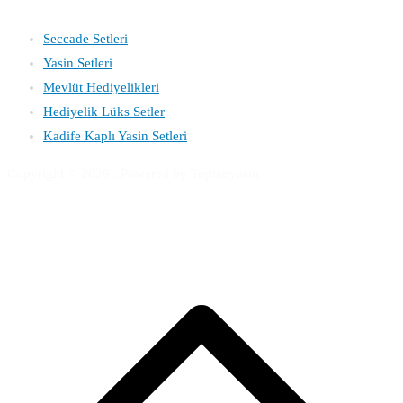
Katagoriler
Seccade Setleri
Yasin
Setleri
Mevlüt Hediyelikleri
Hediyelik Lüks Setler
Kadife Kaplı Yasin Setleri
Copyright © 2026
. Powered by Toptanyasin