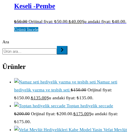
Keseli -Pembe
₺
50.00
Orijinal fiyat: ₺50.00.
₺
40.00
Şu andaki fiyat: ₺40.00.
Ürünü İncele
Ara
Ürünler
Namaz seti
hediyelik yazma ve tesbih seti
₺
150.00
Orijinal fiyat:
₺150.00.
₺
135.00
Şu andaki fiyat: ₺135.00.
Toptan hediyelik seccade
₺
200.00
Orijinal fiyat: ₺200.00.
₺
175.00
Şu andaki fiyat:
₺175.00.
Vefat Mevlüt