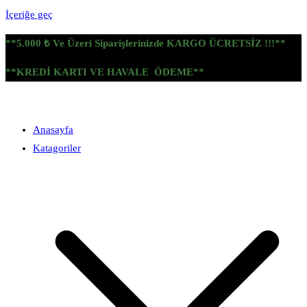
İçeriğe geç
**5.000 ₺ Ve Üzeri Siparişlerinizde KARGO ÜCRETSİZ !!!**
**KREDİ KARTI VE HAVALE ÖDEME**
Anasayfa
Katagoriler