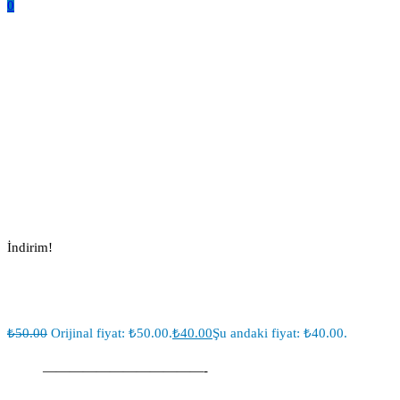
0
İsme Özel Pleski Baskılı Tesbih
Tül Keseli -Mor
Ana Sayfa
Tesbih Modelleri
İsme Özel Pleski Baskılı Tesbih Tül Keseli -Mor
İndirim!
₺
50.00
Orijinal fiyat: ₺50.00.
₺
40.00
Şu andaki fiyat: ₺40.00.
————————————-