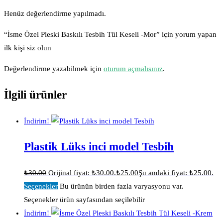
Henüz değerlendirme yapılmadı.
“İsme Özel Pleski Baskılı Tesbih Tül Keseli -Mor” için yorum yapan
ilk kişi siz olun
Değerlendirme yazabilmek için
oturum açmalısınız
.
İlgili ürünler
İndirim!
Plastik Lüks inci model Tesbih
₺
30.00
Orijinal fiyat: ₺30.00.
₺
25.00
Şu andaki fiyat: ₺25.00.
Seçenekler
Bu ürünün birden fazla varyasyonu var.
Seçenekler ürün sayfasından seçilebilir
İndirim!