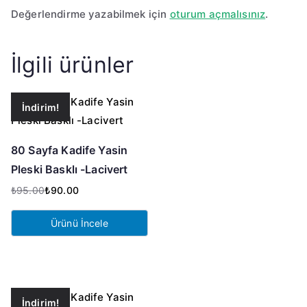
Değerlendirme yazabilmek için
oturum açmalısınız
.
İlgili ürünler
İndirim!
80 Sayfa Kadife Yasin
Pleski Basklı -Lacivert
₺
95.00
₺
90.00
Orijinal
Şu
fiyat:
andaki
Ürünü İncele
₺95.00.
fiyat:
₺90.00.
İndirim!