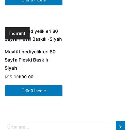
₺95.00.
fiyat:
₺90.00.
İndirim!
Mevlüt hediyelikleri 80
Sayfa Pleski Baskılı -
Siyah
₺
95.00
₺
90.00
Orijinal
Şu
fiyat:
andaki
Ürünü İncele
₺95.00.
fiyat:
₺90.00.
A