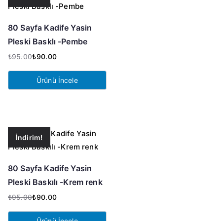
80 Sayfa Kadife Yasin
Pleski Basklı -Pembe
₺
95.00
₺
90.00
Orijinal
Şu
fiyat:
andaki
Ürünü İncele
₺95.00.
fiyat:
₺90.00.
İndirim!
80 Sayfa Kadife Yasin
Pleski Baskılı -Krem renk
₺
95.00
₺
90.00
Orijinal
Şu
fiyat:
andaki
Ürünü İncele