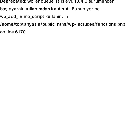
Deprecated
: wc_enqueue_js işlevi, 10.4.0 sürümünden
başlayarak
kullanımdan kaldırıldı
. Bunun yerine
wp_add_inline_script kullanın. in
/home/toptanyasin/public_html/wp-includes/functions.php
on line
6170