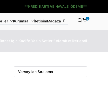
**KREDİ KARTI VE HAVALE ÖDEME**
0
riler
Kurumsal
İletişim
Mağaza
ünnet İçin Kadife Yasin Setleri” olarak etiketlendi