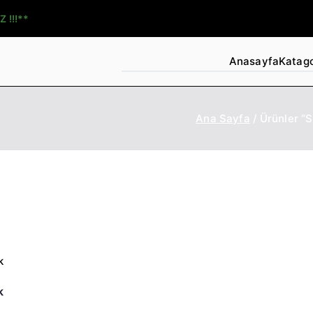
Z !!!**
Anasayfa
Katago
Ana Sayfa
Ürünler “S
k