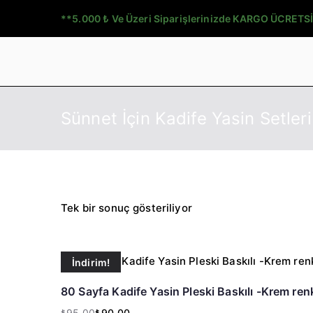
İçeriğe
**5.000 ₺ Ve Üzeri Siparişlerinizde KARGO ÜCRETSİ
geç
Sünnet İçin Kadife Yasin Setleri
Tek bir sonuç gösteriliyor
İndirim!
80 Sayfa Kadife Yasin Pleski Baskılı -Krem ren
₺
95.00
₺
90.00