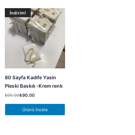
İndirim!
80 Sayfa Kadife Yasin
Pleski Baskılı -Krem renk
₺
95.00
₺
90.00
Orijinal
Şu
fiyat:
andaki
Ürünü İncele
₺95.00.
fiyat:
₺90.00.