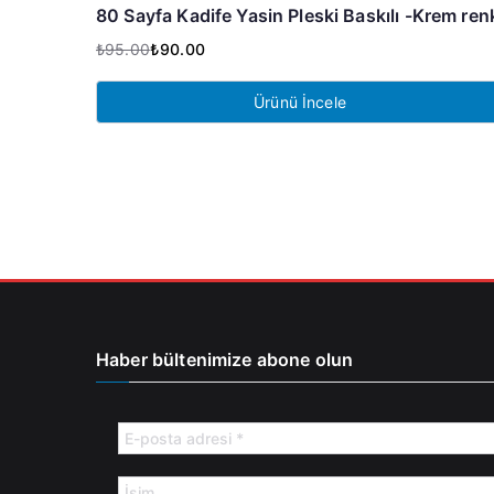
80 Sayfa Kadife Yasin Pleski Baskılı -Krem ren
₺
95.00
₺
90.00
Orijinal
Şu
fiyat:
andaki
Ürünü İncele
₺95.00.
fiyat:
₺90.00.
Haber bültenimize abone olun