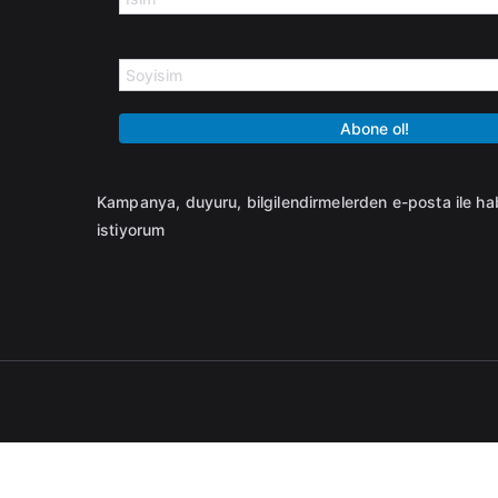
Kampanya, duyuru, bilgilendirmelerden e-posta ile h
istiyorum
Deprecated
: wc_enqueue_js işlevi, 10.4.0 sürümünden başl