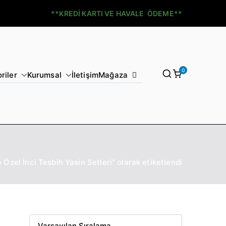
**KREDİ KARTI VE HAVALE ÖDEME**
0
riler
Kurumsal
İletişim
Mağaza
Özel İnci Tesbih Yasin Setleri” olarak etiketlendi