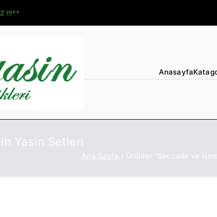
Z !!!**
Anasayfa
Katago
h Yasin Setleri
Ana Sayfa
Ürünler “Seccade ve İsme 