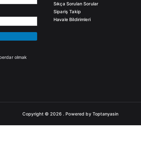
Sıkça Sorulan Sorular
Sipariş Takip
Havale Bildirimleri
aberdar olmak
Copyright © 2026
. Powered by Toptanyasin
ayarak
kullanımdan kaldırıldı
. Bunun yerine wp_add_inline_scri