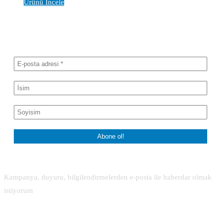
Ürünü İncele
Haber bültenimize abone olun
Kampanya, duyuru, bilgilendirmelerden e-posta ile haberdar olmak
istiyorum