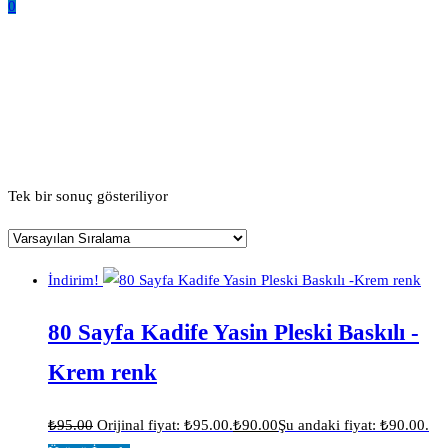
0
Orta Boy Yasin Mevlüt Setleri
Ana Sayfa
Ürünler “Orta Boy Yasin Mevlüt Setleri” olarak etiketlendi
Tek bir sonuç gösteriliyor
İndirim!
80 Sayfa Kadife Yasin Pleski Baskılı -
Krem renk
₺
95.00
Orijinal fiyat: ₺95.00.
₺
90.00
Şu andaki fiyat: ₺90.00.