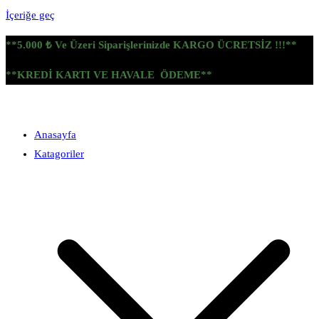
İçeriğe geç
**5.000 ₺ Ve Üzeri Siparişlerinizde KARGO ÜCRETSİZ !!!**
**KREDİ KARTI VE HAVALE ÖDEME**
Anasayfa
Katagoriler