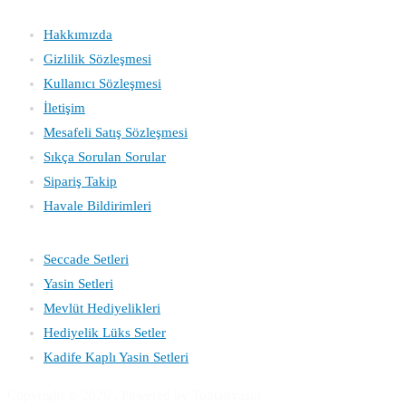
Kurumsal
Hakkımızda
Gizlilik Sözleşmesi
Kullanıcı Sözleşmesi
İletişim
Mesafeli Satış Sözleşmesi
Sıkça Sorulan Sorular
Sipariş Takip
Havale Bildirimleri
Katagoriler
Seccade Setleri
Yasin
Setleri
Mevlüt Hediyelikleri
Hediyelik Lüks Setler
Kadife Kaplı Yasin Setleri
Copyright © 2026
. Powered by Toptanyasin