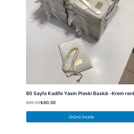
80 Sayfa Kadife Yasin Pleski Baskılı -Krem ren
₺
95.00
₺
90.00
Orijinal
Şu
fiyat:
andaki
Ürünü İncele
₺95.00.
fiyat:
₺90.00.