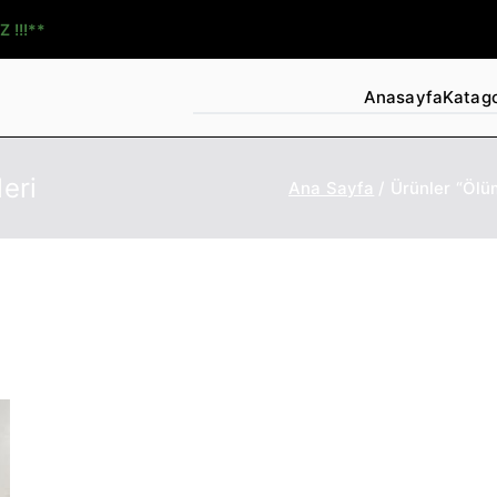
Z !!!**
Anasayfa
Katago
eri
Ana Sayfa
Ürünler “Ölüm