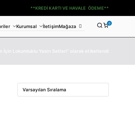
**KREDİ KARTI VE HAVALE ÖDEME**
0
riler
Kurumsal
İletişim
Mağaza
 İçin Lokumluklu Yasin Setleri” olarak etiketlendi