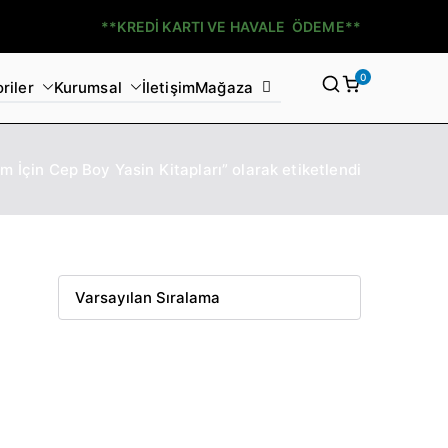
**KREDİ KARTI VE HAVALE ÖDEME**
0
riler
Kurumsal
İletişim
Mağaza
m İçin Cep Boy Yasin Kitapları” olarak etiketlendi