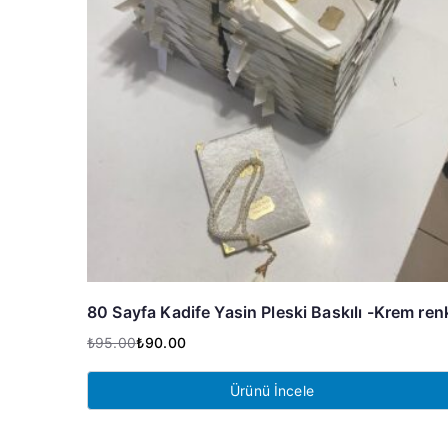
80 Sayfa Kadife Yasin Pleski Baskılı -Krem ren
₺
95.00
₺
90.00
Orijinal
Şu
fiyat:
andaki
Ürünü İncele
₺95.00.
fiyat:
₺90.00.