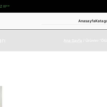
Z !!!**
Anasayfa
Katago
rı
Ana Sayfa
Ürünler “Ölü