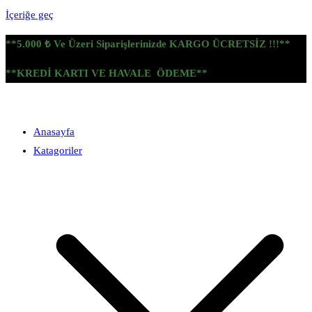
İçeriğe geç
**5.000 ₺ Ve Üzeri Siparişlerinizde KARGO ÜCRETSİZ !!!**
**KREDİ KARTI VE HAVALE ÖDEME**
Anasayfa
Katagoriler