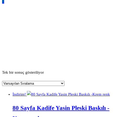
0
Mevlütler İçin Toptan Yasin
Setleri
Ana Sayfa
Ürünler “Mevlütler İçin Toptan Yasin Setleri” olarak
etiketlendi
Tek bir sonuç gösteriliyor
İndirim!
80 Sayfa Kadife Yasin Pleski Baskılı -