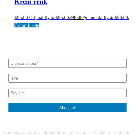
Krem renk
₺
95.00
Orijinal fiyat: ₺95.00.
₺
90.00
Şu andaki fiyat: ₺90.00.
Ürünü İncele
Haber bültenimize abone olun
Kampanya, duyuru, bilgilendirmelerden e-posta ile haberdar olmak