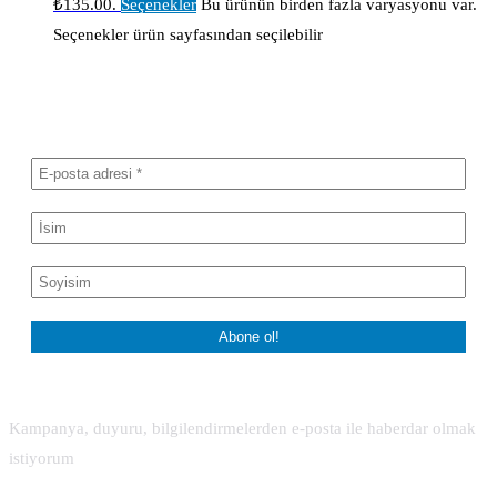
₺135.00.
Seçenekler
Bu ürünün birden fazla varyasyonu var.
Seçenekler ürün sayfasından seçilebilir
Haber bültenimize abone olun
Kampanya, duyuru, bilgilendirmelerden e-posta ile haberdar olmak
istiyorum