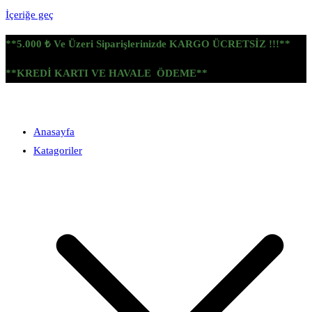
İçeriğe geç
**5.000 ₺ Ve Üzeri Siparişlerinizde KARGO ÜCRETSİZ !!!**
**KREDİ KARTI VE HAVALE ÖDEME**
Anasayfa
Katagoriler