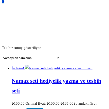
0
Mevlüt Hediyelikleri
Ana Sayfa
Ürünler “Mevlüt Hediyelikleri” olarak etiketlendi
Tek bir sonuç gösteriliyor
İndirim!
Namaz seti hediyelik yazma ve tesbih
seti
₺
150.00
Orijinal fiyat: ₺150.00.
₺
135.00
Şu andaki fiyat: