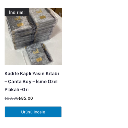
İndirim!
Kadife Kaplı Yasin Kitabı
– Çanta Boy – İsme Özel
Plakalı -Gri
₺
90.00
₺
85.00
Orijinal
Şu
fiyat:
andaki
Ürünü İncele
₺90.00.
fiyat:
₺85.00.